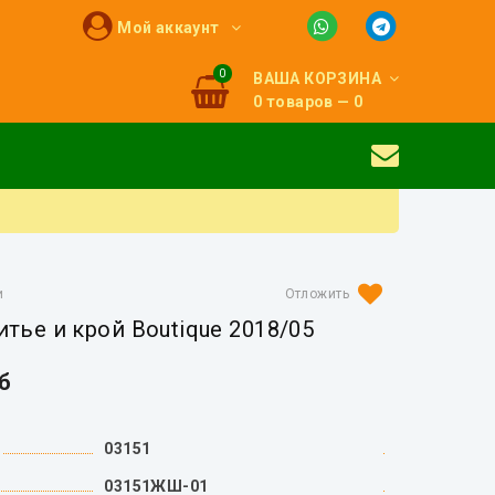
Мой аккаунт
0
ВАША КОРЗИНА
0 товаров — 0
и
тье и крой Boutique 2018/05
уб
03151
03151ЖШ-01