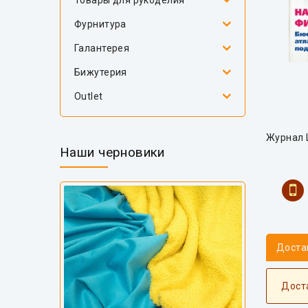
Товары для рукоделия
Фурнитура
Галантерея
Бижутерия
Outlet
Журнал Ш
Наши черновики
Доста
Дост