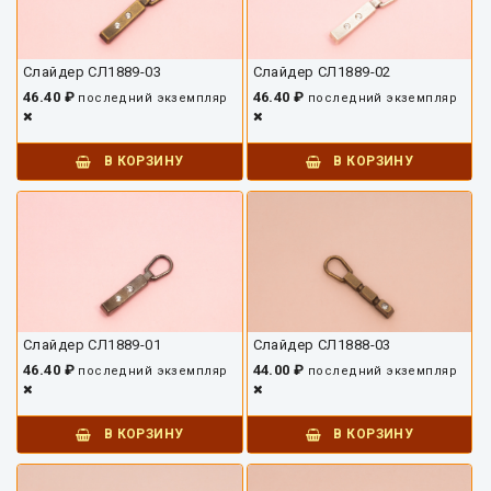
Слайдер СЛ1889-03
Слайдер СЛ1889-02
46.40 ₽
46.40 ₽
последний экземпляр
последний экземпляр
В КОРЗИНУ
В КОРЗИНУ
Слайдер СЛ1889-01
Слайдер СЛ1888-03
46.40 ₽
44.00 ₽
последний экземпляр
последний экземпляр
В КОРЗИНУ
В КОРЗИНУ