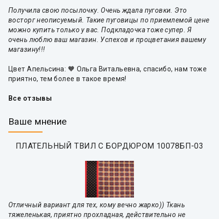
Получила свою посылочку. Очень ждала пуговки. Это
восторг неописуемый. Такие пуговицы по приемлемой цене
можно купить только у вас. Подкладочка тоже супер. Я
очень люблю ваш магазин. Успехов и процветания вашему
магазину!!!
Цвет Апельсина: 🧡 Ольга Витальевна, спасибо, нам тоже
приятно, тем более в такое время!
Все отзывы
Ваше мнение
ПЛАТЕЛЬНЫЙ ТВИЛ С БОРДЮРОМ 10078БП-03
Отличный вариант для тех, кому вечно жарко)) Ткань
тяжеленькая, приятно прохладная, действительно не