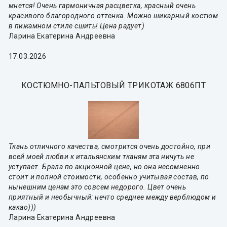
мнется! Очень гармоничная расцветка, красный очень
красивого благородного оттенка. Можно шикарный костюм
в пижамном стиле сшить! Цена радует)
Ларина Екатерина Андреевна
17.03.2026
КОСТЮМНО-ПАЛЬТОВЫЙ ТРИКОТАЖ 6806ПТ
Ткань отличного качества, смотрится очень достойно, при
всей моей любви к итальянским тканям эта ничуть не
уступает. Брала по акционной цене, но она несомненно
стоит и полной стоимости, особенно учитывая состав, по
нынешним ценам это совсем недорого. Цвет очень
приятный и необычный: нечто среднее между верблюдом и
какао)))
Ларина Екатерина Андреевна