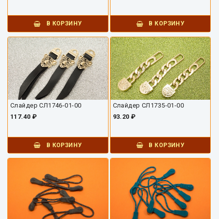
В КОРЗИНУ
В КОРЗИНУ
Слайдер СЛ1746-01-00
Слайдер СЛ1735-01-00
117.40 ₽
93.20 ₽
В КОРЗИНУ
В КОРЗИНУ