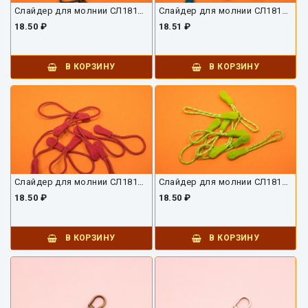
Слайдер для молнии СЛ1817-04-00
Слайдер для молнии СЛ1817-03-00
18.50 ₽
18.51 ₽
В КОРЗИНУ
В КОРЗИНУ
Слайдер для молнии СЛ1817-02-00
Слайдер для молнии СЛ1817-01-00
18.50 ₽
18.50 ₽
В КОРЗИНУ
В КОРЗИНУ