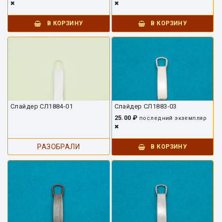
В КОРЗИНУ
В КОРЗИНУ
Слайдер СЛ1884-01
Слайдер СЛ1883-03
25.00 ₽
последний экземпляр
РАЗОБРАЛИ
В КОРЗИНУ