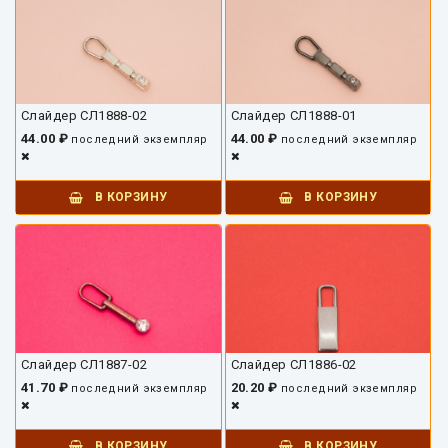
Слайдер СЛ1888-02
Слайдер СЛ1888-01
44.00 ₽
44.00 ₽
последний экземпляр
последний экземпляр
В КОРЗИНУ
В КОРЗИНУ
Слайдер СЛ1887-02
Слайдер СЛ1886-02
41.70 ₽
20.20 ₽
последний экземпляр
последний экземпляр
В КОРЗИНУ
В КОРЗИНУ