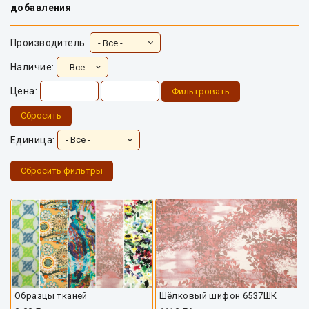
добавления
Производитель:
Наличие:
Цена:
Фильтровать
Сбросить
Единица:
Сбросить фильтры
Образцы тканей
Шёлковый шифон 6537ШК