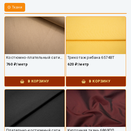
🟡 Ткани
Костюмно-плательный сатин 5384ХП
Трикотаж рибана 6574ВТ
760 ₽/метр
620 ₽/метр
В КОРЗИНУ
В КОРЗИНУ
Плательно-костюмный сатин 10141ХП-01
Курточная ткань 6869ПЛ