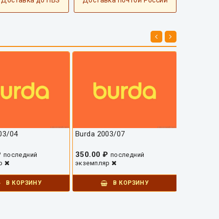
 Доставка до ПВЗ
Доставка почтой России
03/04
Burda 2003/07
Burda 200
₽
350.00 ₽
350.00 ₽
последний
последний
яр
экземпляр
экземпляр
В КОРЗИНУ
В КОРЗИНУ