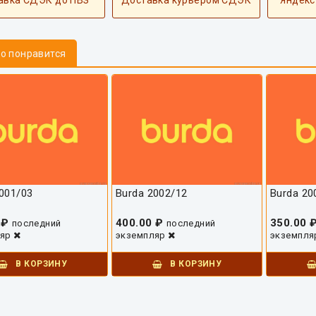
авка СДЭК до ПВЗ
Доставка курьером СДЭК
Яндекс
то понравится
001/03
Burda 2002/12
Burda 20
 ₽
400.00 ₽
350.00 
последний
последний
ляр
экземпляр
экземпл
В КОРЗИНУ
В КОРЗИНУ