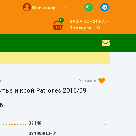
Мой аккаунт
0
ВАША КОРЗИНА
0 товаров — 0
и
тье и крой Patrones 2016/09
уб
03149
03149ЖШ-01