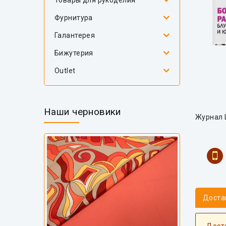
Товары для рукоделия
Фурнитура
Галантерея
Бижутерия
Outlet
Наши черновики
Журнал Ш
Доста