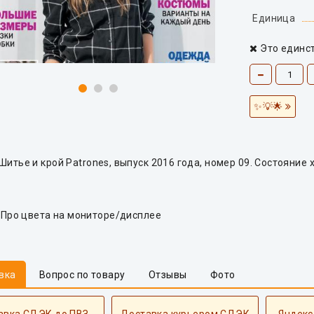
Единица
Это единс
✨💡🌟
итье и крой Patrones, выпуск 2016 года, номер 09. Состояние 
Про цвета на мониторе/дисплее
вка
Вопрос по товару
Отзывы
Фото