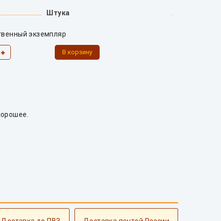
Штука
твенный экземпляр
хорошее.