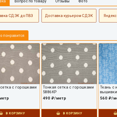
вка
Вопрос по товару
Отзывы
Фото
авка СДЭК до ПВЗ
Доставка курьером СДЭК
Яндекс
то понравится
 сетка с горошками
Тонкая сетка с горошками
Ткань с 
5886КР
вышивки
метр
490 ₽/метр
560 ₽/м
В КОРЗИНУ
В КОРЗИНУ