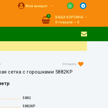
Мой аккаунт
0
ВАША КОРЗИНА
0 товаров — 0
и
кая сетка с горошками 5882КР
метр
5882
5882КР