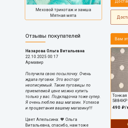
Доста
Меховой трикотаж и замша
Мятная мята
Дост
Отзывы покупателей
Вам э
Назарова Ольга Витальевна
22.10.2025 00:17
Армавир
Получила свою посылочку. Очень
ждала пуговки. Это восторг
неописуемый. Такие пуговицы по
приемлемой цене можно купить
Тонкая
только у вас. Подкладочка тоже супер.
5884КР
Я очень люблю ваш магазин. Успехов
490 ₽/
и процветания вашему магазину!!!
Цвет Апельсина: 🧡 Ольга
Витальевна, спасибо, нам тоже