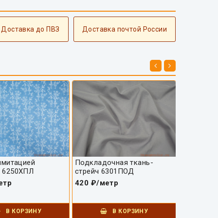
 Доставка до ПВЗ
Доставка почтой России
имитацией
Подкладочная ткань-
Блузочно-
 6250ХПЛ
стрейч 6301ПОД
ткань 65
етр
420 ₽/метр
370 ₽/ме
В КОРЗИНУ
В КОРЗИНУ