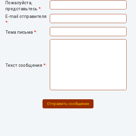
Пожалуйста,
представьтесь
*
:
E-mail отправителя
*
:
Тема письма
*
:
Текст сообщения
*
: