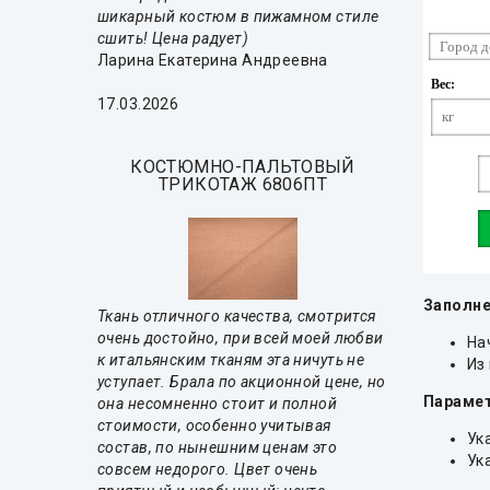
шикарный костюм в пижамном стиле
сшить! Цена радует)
Ларина Екатерина Андреевна
17.03.2026
КОСТЮМНО-ПАЛЬТОВЫЙ
ТРИКОТАЖ 6806ПТ
Заполне
Ткань отличного качества, смотрится
очень достойно, при всей моей любви
На
к итальянским тканям эта ничуть не
Из
уступает. Брала по акционной цене, но
Парамет
она несомненно стоит и полной
стоимости, особенно учитывая
Ук
состав, по нынешним ценам это
Ук
совсем недорого. Цвет очень