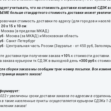
едует учитывать, что на стоимость доставки компанией СДЭК вли
ЪЕМЕ больше стандартного стоимость доставки может увеличи
овочная стоимость доставки по адресу (для городов и населё
ы
20 х 15 х 10 см
:
 Москва (в пределах МКАД)
уб
- Москва (за МКАД) и Московская область
уб
- Санкт-Петербург
уб
- Центральная часть России (Зауралье - от 450 руб, Заполярье
ате доставки при получении заказа
+10%
к стоимости доставки.
а заказа курьером тк СДЭК в выходной день
+300 руб
к стоимос
сле сборки заказа мы сообщим трек-номер посылки. Все измене
 странице вашего заказа!
формирует:
2022 г увеличены сроки доставки заказов по адресам в отдаленн
 в такие населенные пункты осуществляется курьером СДЭКа 1-2
рмлении заказа!