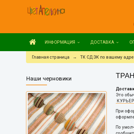
ИНФОРМАЦИЯ
ДОСТАВКА
О
Главная страница
→ ТК СДЭК по вашему адресу
ТРА
Наши черновики
Доставк
Это обы
КУРЬЕ
При офо
оформлен
По умол
сообщите