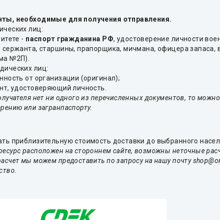
ты, необходимые для получения отправления.
ических лиц:
ритете -
паспорт гражданина РФ
, удостоверение личности вое
, сержанта, старшины, прапорщика, мичмана, офицера запаса,
ма №2П).
дических лиц:
нность от организации (оригинал);
ент, удостоверяющий личность.
олучателя нет ни одного из перечисленных документов, то можн
рению или загранпаспорту.
ать приблизительную стоимость доставки до выбранного насел
ресурс расположен на стороннем сайте, возможны неточные рас
асчет мы можем предоставить по запросу на нашу почту shop@ora
ство.