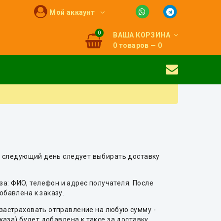
Мой аккаунт
0
ВАША КОРЗИНА
0 товаров — 0
на следующий день следует выбирать доставку
: ФИО, телефон и адрес получателя. После
обавлена к заказу.
 застраховать отправление на любую сумму -
каза) будет добавлена к таксе за доставку.