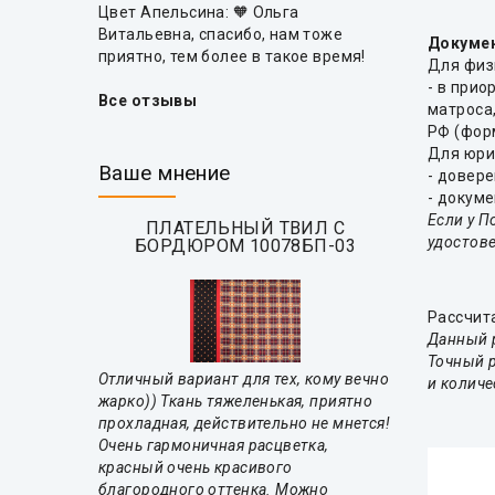
Цвет Апельсина: 🧡 Ольга
Витальевна, спасибо, нам тоже
Докумен
приятно, тем более в такое время!
Для физ
- в прио
Все отзывы
матроса
РФ (фор
Для юри
Ваше мнение
- довере
- докум
Если у П
ПЛАТЕЛЬНЫЙ ТВИЛ С
удостове
БОРДЮРОМ 10078БП-03
Рассчит
Данный 
Точный р
Отличный вариант для тех, кому вечно
и количе
жарко)) Ткань тяжеленькая, приятно
прохладная, действительно не мнется!
Очень гармоничная расцветка,
красный очень красивого
благородного оттенка. Можно