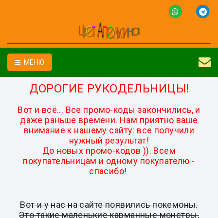
МЕНЮ
ДОРОГИЕ РУКОДЕЛЬНИЦЫ!
Вот и всё... Все промо-коды закончились, и
даже раньше времени. Нам приятно ваше
внимание к нашему сайту: все получили
нужный результат!
До новых промо-кодов )).
Всем
покупательницам и одному покупателю -
спасибо!
Вот и у нас на сайте появились покемоны.
Это такие маленькие карманные монстры,