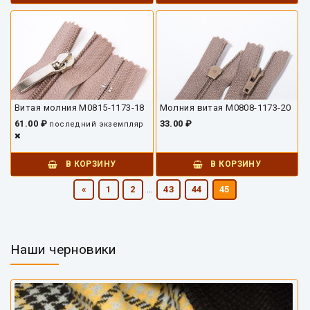
Витая молния М0815-1173-18
Молния витая М0808-1173-20
61.00 ₽
33.00 ₽
последний экземпляр
В КОРЗИНУ
В КОРЗИНУ
...
«
1
2
43
44
45
Наши черновики